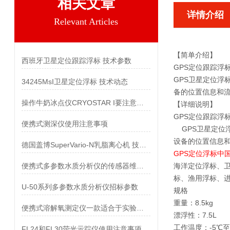
相关文章
详情介绍
Relevant Articles
【简单介绍】
西班牙卫星定位跟踪浮标 技术参数
GPS定位跟踪浮
GPS卫星定位浮
34245MsI卫星定位浮标 技术动态
备的位置信息和
操作牛奶冰点仪CRYOSTAR I要注意哪些事项
【详细说明】
GPS定位跟踪浮
便携式测深仪使用注意事项
GPS卫星定位
设备的位置信息
德国盖博SuperVario-N乳脂离心机 技术参数
GPS定位浮标中
便携式多参数水质分析仪的传感器维护该如何操作
海洋定位浮标、
标、渔用浮标、
U-50系列多参数水质分析仪招标参数
规格
重量：8.5kg
便携式溶解氧测定仪一款适合于实验室和野外测试的电化学仪器
漂浮性：7.5L
工作温度：-5℃至
FL24和FL30荧光示踪仪使用注意事项