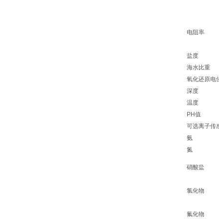
电阻率
盐度
海水比重
氧化还原电
深度
温度
PH值
可选离子传
氨
氮
硝酸盐
氯化物
氟化物