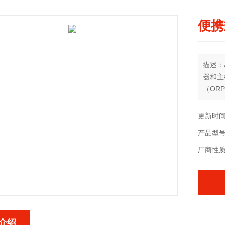
便携
描述：
器和主
（OR
参数指
（铵离
更新时间：
素 蓝
产品型号：
温度自
厂商性
介绍