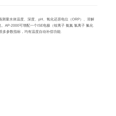
现场测量水体温度、深度、pH、氧化还原电位（ORP）、溶解
P-2000可增配一个ISE电极（铵离子 氨氮 氯离子 氟化
水质多参数指标，均有温度自动补偿功能.