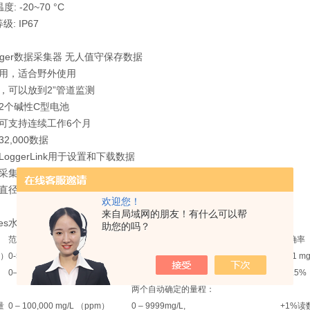
: -20~70 °C
: IP67
ogger数据采集器 无人值守保存数据
耐用，适合野外使用
，可以放到2”管道监测
：2个碱性C型电池
：可支持连续工作6个月
32,000数据
LoggerLink用于设置和下载数据
程采集方案，或事件激发采集数据
直径44mm ，长度250mm
欢迎您！
来自局域网的朋友！有什么可以帮
obes水质传感器
助您的吗？
范围
分辨率
准确率
氧）
0-500%/0-50.00mg/L
0.1%/0.01mg/L
0.01 mg
0–200mS/cm （200,000μS/cm）
0.1μS/cm
± 0.5%
两个自动确定的量程：
量
0 – 100,000 mg/L （ppm）
0 – 9999mg/L,
+1%读