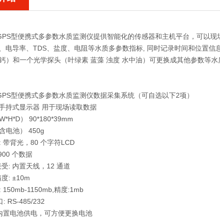
00 GPS型便携式多参数水质监测仪提供智能化的传感器和主机平台，可以
、电导率、TDS、盐度、电阻等水质多参数指标, 同时记录时间和位置信息。A
 钙）和一个光学探头（叶绿素 蓝藻 浊度 水中油）可更换成其他参数等
00 GPS型便携式多参数水质监测仪数据采集系统（可自选以下2项）
00手持式显示器 用于现场读取数据
*H*D） 90*180*39mm
含电池） 450g
 带背光，80 个字符LCD
900 个数据
接受: 内置天线，12 通道
度: ±10m
150mb-1150mb,精度:1mb
: RS-485/232
 内置电池供电，可方便更换电池