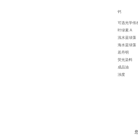
钙
可选光学传
叶绿素 A
浅水蓝绿藻
海水蓝绿藻
若丹明
荧光染料
成品油
浊度