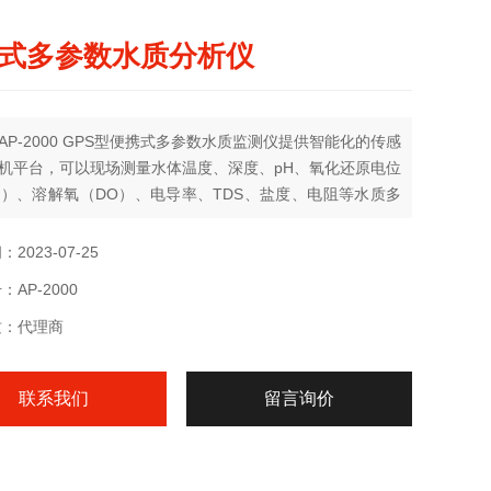
式多参数水质分析仪
AP-2000 GPS型便携式多参数水质监测仪提供智能化的传感
机平台，可以现场测量水体温度、深度、pH、氧化还原电位
P）、溶解氧（DO）、电导率、TDS、盐度、电阻等水质多
标, 同时记录时间和位置信息。AP-2000可增配一个ISE电极
子 氨氮 氯离子 氟化物 硝酸盐 钙）和一个光学探头（叶绿
2023-07-25
藻 浊度 水中油）可更换成其他参数等水质多参数指标，均有
AP-2000
动补偿功能.
质：代理商
联系我们
留言询价