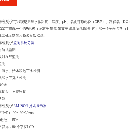
质检测仪
可以现场测量水体温度、深度、pH、氧化还原电位（ORP）、溶解氧（DO
2000可增配一个ISE电极（铵离子 氨氮 氯离子 氟化物 硝酸盐 钙）和一个光学探头（
成其他参数等水质多参数指标。
质检测仪
监测系统分类：
走航式监测
实时在线监测
监测
水、海水、污水和地下水检测
式和水下无人检测
i大深度100米
缆接头、方便连接
功能
质检测仪
AM-200手持式显示器
*D） 90*180*39mm
池） 450g
带背光，80 个字符LCD