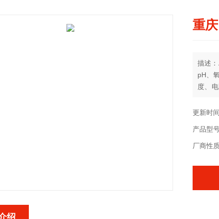
重庆
描述：
pH、
度、电
可增配
个光学
更新时间：
有机物
产品型号：
厂商性
介绍