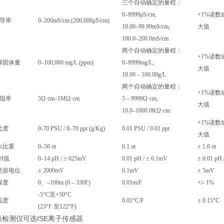
三个自动确定的量程：
0–9999μS/cm
,
+1%读数
导率
0–200mS/cm (200,000μS/cm)
10.00–99.99mS/cm
,
大值
100.0–200.0mS/cm
两个自动确定的量程：
+1%读数
解固体量
0–100,000 mg/L (ppm)
0–9999mg/L,
大值
10.00 – 100.00g/L
两个自动确定的量程：
+1%读数
阻率
5Ω·cm–1MΩ·cm
5 – 9999Ω·cm
,
大值
10.0–1000.0KΩ·cm
+1%读数
盐度
0-70 PSU / 0–70 ppt (g/Kg)
0.01 PSU / 0.01 ppt
大值
水比重
0–50 σt
0.1 σt
± 1.0 σt
PH值
0–14 pH / ± 625mV
0.01 pH / ± 0.1mV
± 0.
0
1 pH 
还原电位
± 2000mV
0.1mV
± 5mV
深度
0
、
–100m (0 – 330F)
0.01m/F
+/-
1%
-5°C至+
50
°C
温度
0.
0
1°C/F
± 0.
1
5°C
(23°F 至122°F)
检测仪可选ISE离子传感器