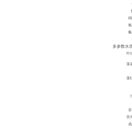
硝
氯
氟
多参数水
叶
藻
藻
若
荧
成