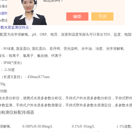
助您的吗？
自备的数据采集器或者工控系统上.
Box数据转换器+远程传输设备
kBox数据转换器及无线传输和 接收设备将 数据进行传输和采集。
0多参数水质监测仪特点：
准配置为光学溶解氧、pH、ORP、电导、深度和温度等探头可计算出TDS、盐度、电
头：叶绿素, 藻蓝蛋白, 藻红蛋白、若丹明、荧光染料、水中油、浊度、光学溶解氧
离子探头：铵离子、氯离子、氟化物、钙离子
IP68(*浸水)
-5-50度
（长度X直径）：450mmX77mm
50g
洗功能
数水质分析仪，便携式水质多参数分析仪，手持式户外水质多参数分析仪，手持式野
参数监测，手持式户外水质多参数测量仪，手持式野外多参数水质测定仪，多参数水
质检测仪标配传感器
参数
范围
分辨率
准确率
溶解氧
0-500%/0-50.00mg/L
0.1%/0. 01mg/L
± 1%读数