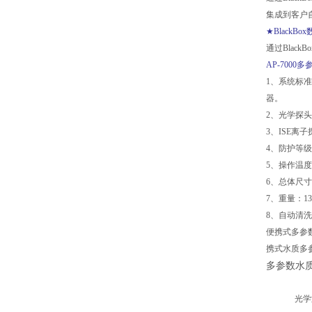
集成到客户
★Black
通过Blac
AP-700
1、系统标
器。
2、光学探
3、ISE
4、防护等级：
5、操作温度：
6、总体尺寸
7、重量：13
8、自动清
便携式多参
携式水质多
多参数水
光学