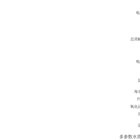
电
总溶
电
海
氧化
多参数水质