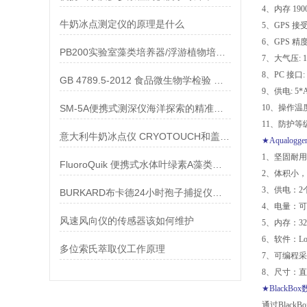
4、内存 19
牛奶冰点测定仪的原理是什么
5、GPS 接
6、GPS 精度:
PB200实验室藻类培养器/浮游植物培养系统 技术参数
7、大气压: 15
8、PC 接口:
GB 4789.5-2012 食品微生物学检验 志贺氏菌检验方法 厌氧/微需氧培养系统
9、供电: 5
SM-5A便携式测深仪海洋探索的精准伴侣
10、操作温度: 
11、防护等级:
意大利牛奶冰点仪 CRYOTOUCH和盖博CRYOSTAR的区别
★Aqualo
1、坚固耐
FluoroQuik 便携式水体叶绿素A藻类荧光测定仪 技术参数
2、体积小
3、供电：
BURKARD布卡德24小时孢子捕捉仪如何正确使用
4、电量：
风速风向仪的传感器该如何维护
5、内存：32
6、软件：Lo
多位索氏萃取仪工作原理
7、可编程
8、尺寸：直
★BlackB
通过Blac