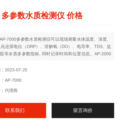
 多参数水质检测仪 价格
AP-7000多参数水质检测仪可以现场测量水体温度、深度、
氧化还原电位（ORP）、溶解氧（DO）、电导率、TDS、盐
阻等水质多参数指标, 同时记录时间和位置信息。AP-2000
一个ISE电极（铵离子 氨氮 氯离子 氟化物 硝酸盐 钙）和一
探头（叶绿素 蓝藻 浊度 水中油 罗丹明 荧光染料 荧光溶解
2023-07-25
/有色溶解有机物）可更换成其他参数等水质多参数指标。
AP-7000
质：代理商
联系我们
留言询价