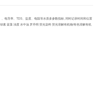
）、电导率、TDS、盐度、电阻等水质多参数指标, 同时记录时间和位置
叶绿素 蓝藻 浊度 水中油 罗丹明 荧光染料 荧光溶解有机物/有色溶解有机