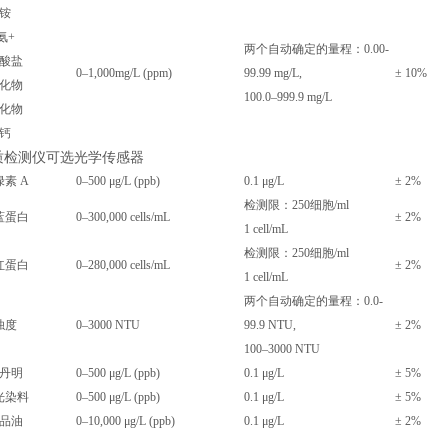
铵
氨+
两个自动确定的量程：0.00-
酸盐
0–1,000mg/L (ppm)
99.99 mg/L,
± 10%
化物
100.0–999.9 mg/L
化物
钙
质检测仪可选光学传感器
绿素
A
0–500 μg/L (ppb)
0.1 μg/L
± 2%
检测限：
2
5
0
细胞
/ml
蓝蛋白
0–300,000 cells/mL
± 2%
1 cell/mL
检测限：
2
5
0
细胞
/ml
红蛋白
0–2
8
0,000 cells/mL
± 2%
1 cell/mL
两个自动确定的量程：0.0
-
浊度
0–3000 NTU
99.9 NTU,
± 2%
100–3000 NTU
丹明
0–500 μg/L (ppb)
0.1 μg/L
±
5
%
光染料
0–500 μg/L (ppb)
0.1 μg/L
±
5
%
品油
0–10,000 μg/L (ppb)
0.1 μg/L
± 2%