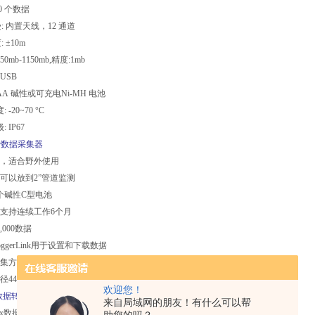
00 个数据
受: 内置天线，12 通道
 ±10m
0mb-1150mb,精度:1mb
 USB
*AA 碱性或可充电Ni-MH 电池
-20~70 °C
 IP67
gger数据采集器
用，适合野外使用
，可以放到2”管道监测
2个碱性C型电池
可支持连续工作6个月
,000数据
ggerLink用于设置和下载数据
采集方案，或事件激发采集数据
径44mm ，长度250mm
欢迎您！
ox数据转换器+第三方数采
来自局域网的朋友！有什么可以帮
kBox数据转换器将水质传感 器