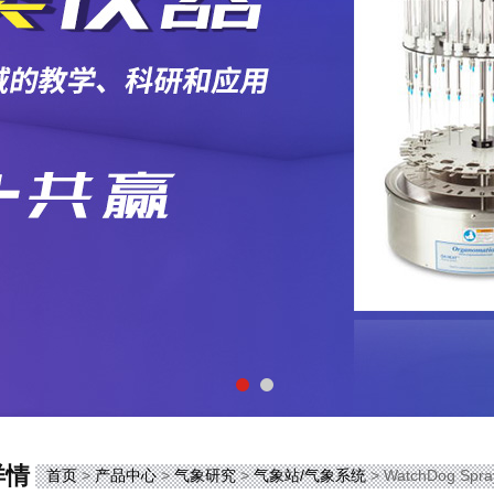
详情
首页
>
产品中心
>
气象研究
>
气象站/气象系统
> WatchDog S