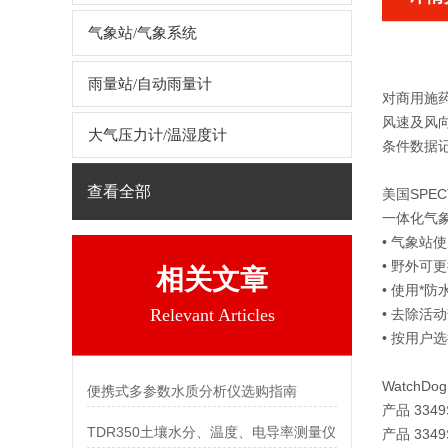
气象站/气象系统
雨量站/自动雨量计
对商用施药
风速及风
大气压力计/温湿度计
条件数据
查看全部
美国SPEC
一体化气
• 气象站
• 野外可
相关文章
• 使用*
Relevant Articles
• 去除
• 按用
WatchDo
便携式多参数水质分析仪选购指南
产品 334
TDR350土壤水分、温度、电导率测量仪
产品 334