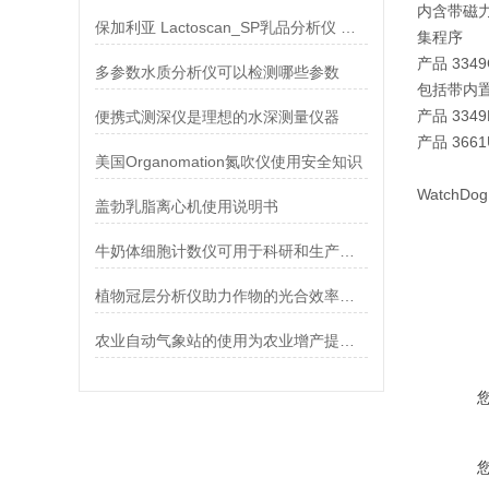
内含带磁力
保加利亚 Lactoscan_SP乳品分析仪 技术参数
集程序
产品 334
多参数水质分析仪可以检测哪些参数
包括带内置
产品 334
便携式测深仪是理想的水深测量仪器
产品 366
美国Organomation氮吹仪使用安全知识
WatchD
盖勃乳脂离心机使用说明书
牛奶体细胞计数仪可用于科研和生产装置中各类细胞的计数
植物冠层分析仪助力作物的光合效率研究
农业自动气象站的使用为农业增产提供保障