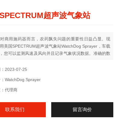
SPECTRUM超声波气象站
对商用施药器而言，农药飘失问题的重要性日益凸显。现
美国SPECTRUM超声波气象站WatchDog Sprayer，车载
，您可以监测风速及风向并且记录气象状况数据。准确的数
于农药施药器就影响安全、飘失和适当农药施用的气象条件
要决策。用户控制的气象条件数据记录有助于判断施用农药
2023-07-25
条件。
atchDog Sprayer
质：代理商
联系我们
留言询价