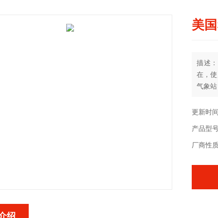
美国
描述：
在，使用
气象站
据有助
作出重
更新时间：
的适当
产品型号：W
厂商性
介绍