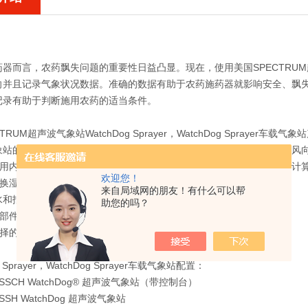
器而言，农药飘失问题的重要性日益凸显。现在，使用美国SPECTRUM超声波
向并且记录气象状况数据。准确的数据有助于农药施药器就影响安全、飘
记录有助于判断施用农药的适当条件。
TRUM超声波气象站WatchDog Sprayer，WatchDog Sprayer车载气
象站的外形小巧，能测量气温、湿度、露点、风寒、气压及表观风速和风
使用内置指南针和 GPS，调整风传感器值，通过减去车速和行车方向，计
欢迎您！
更换湿度传感器
来自局域网的朋友！有什么可以帮
防水和抵御化学物侵蚀的抗紫外线紧凑外壳，来应对不利条件
助您的吗？
活动部件，稳定性增强：超声波传感器替代传统的风标和风杯
户选择的速率连续采集气象参数，或按动快照按钮捕捉当前状况
g Sprayer，WatchDog Sprayer车载气象站配置：
9SSCH WatchDog® 超声波气象站（带控制台）
9SSH WatchDog 超声波气象站