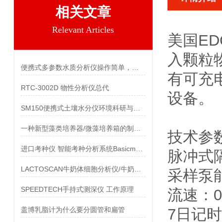
相关文章
Relevant Articles
美国ED
入颗粒
便携式多参数水质分析仪操作简单，测量快速
有可充
RTC-3002D 物性分析仪总代
设备。
SM150便携式土壤水分仪环境科研与农业生产的得力助手
一种新型藻类培养器/微藻培养箱的制造方法
技术参
进口考种仪 智能考种分析系统Basicmodel的使用方法
脉冲式
LACTOSCAN牛奶体细胞分析仪/牛奶体细胞计数仪
采样泵能
SPEEDTECH手持式测深仪 工作原理
流速：0
盖博乳脂计为什么要分圆管和扁管
7日记