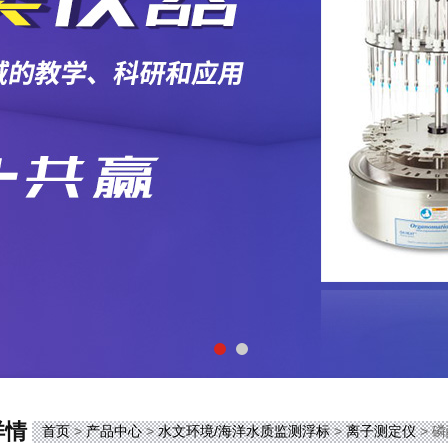
详情
首页
>
产品中心
>
水文环境/海洋水质监测浮标
>
离子测定仪
> 