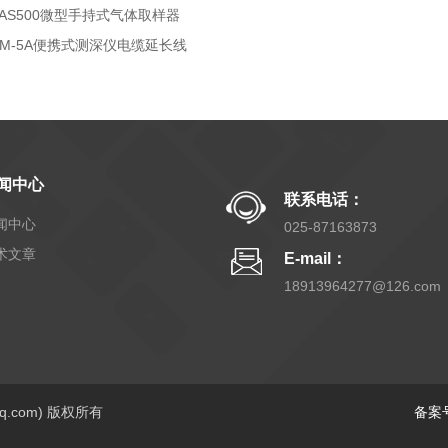
PAS500微型手持式气体取样器
SM-5A便携式测深仪电缆延长线
闻中心
联系电话：
闻中心
025-87163873
术文章
E-mail：
18913964277@126.com
yq.com) 版权所有
备案号