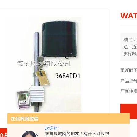
WA
描述：
途：通
害模型
虫害进
虫害治
更新时间：
产品型
厂商性
欢迎您！
来自局域网的朋友！有什么可以帮
介绍