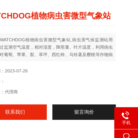
TCHDOG植物病虫害微型气象站
WATCHDOG植物病虫害微型气象站,病虫害气候监测站用
过监测空气温度，相对湿度，降雨量、叶片温度，利用病虫
对葡萄、苹果、梨、草坪、西红柿、马铃薯及樱桃等作物病
行早期预报，为作物种植者及作物病虫害研究者及时制定病
理方法，节省用药量、减少环境污染。
2023-07-26
号：
质：代理商
联系我们
留言询价
手机