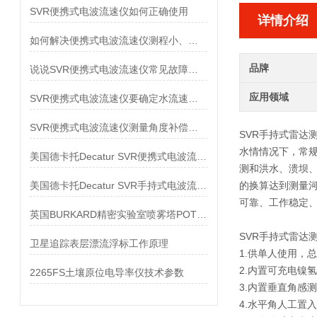
SVR便携式电波流速仪如何正确使用
详情介绍
如何解决便携式电波流速仪测程小、数据不稳定等问题
品牌
说说SVR便携式电波流速仪常见故障的解决方法
应用领域
SVR便携式电波流速仪要确定水流速度该怎么做
SVR便携式电波流速仪测量角度补偿设置说明书
SVR手持式雷达
水情情况下，常
美国德卡托Decatur SVR便携式电波流速仪
测和洪水、溃坝
美国德卡托Decatur SVR手持式电波流速仪配置
的换算达到测量
可靠、工作稳定
英国BURKARD精密实验室喷雾塔POTTER技术参数
SVR手持式雷达
卫星追踪表层漂流浮标工作原理
1.供单人使用，
2.内置可充电镍
2265FS土壤原位电导率仪技术参数
3.内置垂直角感
4.水平角人工置