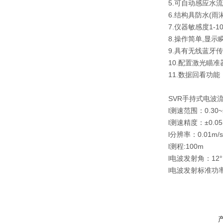
5.可自动感应水
6.结构具防水(雨
7.仪器敏感度1-
8.操作简单,显示
9.具有无线蓝牙
10.配置激光瞄
11.数据回看功
SVR手持式电波
l测速范围：0.30~2
l测速精度：±0.05
l分辨率：0.01m/s
l测程:100m
l电波发射角：12°
l电波发射标准功