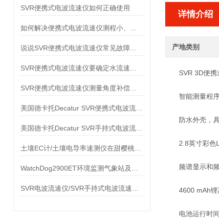
SVR便携式电波流速仪如何正确使用
详情介绍
如何解决便携式电波流速仪测程小、数据不稳定等问题
产地类别
说说SVR便携式电波流速仪常见故障的解决方法
SVR便携式电波流速仪要确定水流速度该怎么做
SVR 3D便
SVR便携式电波流速仪测量角度补偿设置说明书
智能测量程序，
美国德卡托Decatur SVR便携式电波流速仪
防水外壳，具有
美国德卡托Decatur SVR手持式电波流速仪配置
2.8英寸彩色L
土壤EC计/土壤电导率速测仪在甜樱桃种植管理中的应用
频谱显示和频谱
WatchDog2900ET环境监测气象站及各类外置传感器
SVR电波流速仪/SVR手持式电波流速仪/电波流速仪招标参数
4600 mAh
电池运行时间长