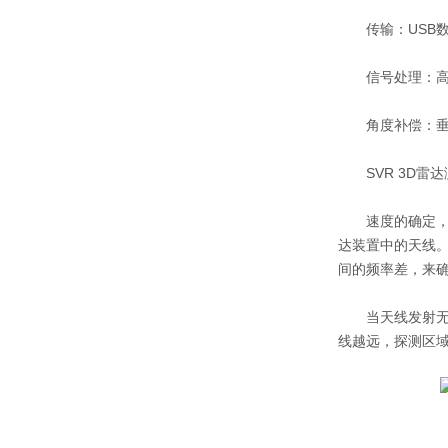
传输：USB数
信号处理：高速
角度补偿：垂直(
SVR 3D雷达
速度的确定，始于
达装置中的天线。反
间的频率差，来确
当天线发射无线电
线越远，探测区