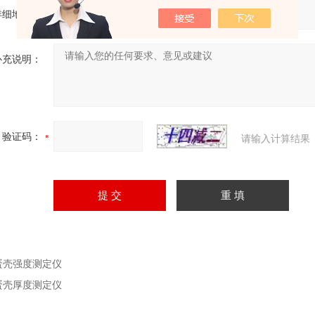
详细地址：
补充说明：
验证码：
请输入计算结果
蛋壳强度测定仪
蛋壳厚度测定仪