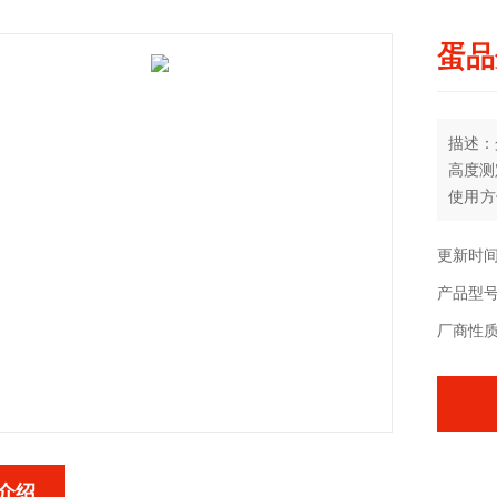
蛋品
描述：
高度测
使用方
即可快
浓厚蛋
更新时间：
（Haug
产品型
厂商性
介绍