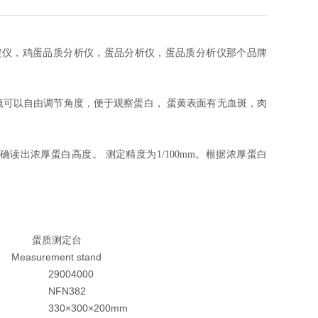
定仪，鸡蛋品质分析仪，蛋品分析仪，蛋品质分析仪那个品牌
镜可以自由调节角度，便于观察蛋白， 蛋黄表面有无血斑，肉
读出浓厚蛋白高度。 测定精度为1/100mm。根据浓厚蛋白
蛋质测定台
Measurement stand
29004000
NFN382
330×300×200mm