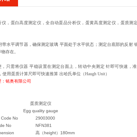
析仪，蛋白高度测定仪，全自动蛋品分析仪，蛋黄高度测定仪，蛋质测
带水平调节器，确保测定玻璃 平面处于水平状态；测定台底部的反射 
异物存在。
便，只需将仪器 平稳设置在测定台面上，转动中央测定 针即可快速，准确
，使用蛋质计算尺即可快速推算 出哈氏单位（Haugh Unit）
理：铭奥有限公司
：
蛋质测定仪
Egg quality gauge
Code No
29003000
de No
NFN381
ension
高（height）180mm