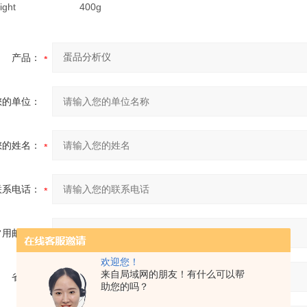
ght
400g
产品：
您的单位：
您的姓名：
联系电话：
常用邮箱：
欢迎您！
来自局域网的朋友！有什么可以帮
省份：
助您的吗？