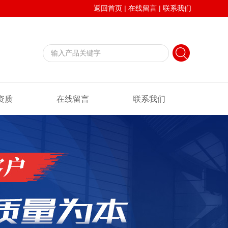
返回首页
|
在线留言
|
联系我们
资质
在线留言
联系我们