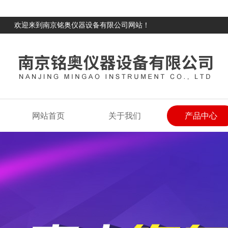
欢迎来到南京铭奥仪器设备有限公司网站！
网站首页
关于我们
产品中心