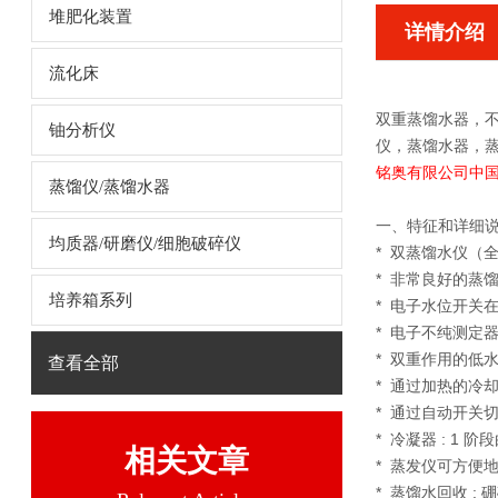
堆肥化装置
详情介绍
流化床
双重蒸馏水器
，
铀分析仪
仪，蒸馏水器，蒸
铭奥有限公司中
蒸馏仪/蒸馏水器
一、
特征和详细说明
均质器/研磨仪/细胞破碎仪
* 双蒸馏水仪（
* 非常良好的蒸馏质量 ;
培养箱系列
* 电子水位开关
* 电子不纯测定
* 双重作用的低
查看全部
* 通过加热的冷
* 通过自动开关
* 冷凝器 : 1
相关文章
* 蒸发仪可方便
* 蒸馏水回收 