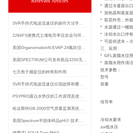
Relevant Articles
* 通过冷凝器出口
* 加热器和蒸发
* 双层外壳，外
SVR手持式电波流速仪的操作方法学习一下
* 水源通过一螺线
* 冷却水出口伴有软
2266FS便携式土壤电导率仪农业与环境的精准守护者
* 可提供进水 –
美国OrganomationN-EVAP-24氮吹仪原理用途
三、
应用 :
* GFL蒸馏水
美国SPECTRUM公司发布新品3250无线气象站
* 蒸馏水用作清
技术参数：
七天孢子捕捉仪的种类和作用
型号
SVR手持式电波流速仪出现故障有哪些好的解决办法
容量
PSYPRO露点水势仪的工作原理及使用方法
传导率
哈达斯特GB-2000空气质量监测系统 产品特点
冷却水要求
美国Spectrum半固体样品pH计 技术参数
zui低水压
便携式LAQUA Twin PH计