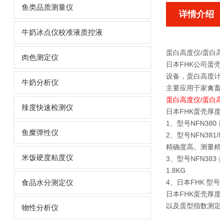
鱼类品质测量仪
详情介绍
牛奶冰点仪校准液质控液
蛋白高度仪/蛋白
肉色测定仪
日本FHK公司蛋壳
设备，蛋白高度
牛奶分析仪
主要应用于家禽
蛋白高度仪/蛋白
辣度快速检测仪
日本FHK蛋壳厚
1、型号NFN380
鱼糜弹性仪
2、型号NFN3
精确度高。测量精度
米饭硬度粘度仪
3、型号NFN38
1.8KG
4、日本FHK 型
食品水分测定仪
日本FHK蛋壳厚
以及蛋型指数测定
物性分析仪