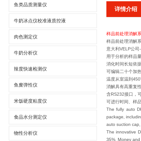
鱼类品质测量仪
详情介绍
牛奶冰点仪校准液质控液
样品前处理消解
肉色测定仪
样品前处理消解
意大利VELP公司
牛奶分析仪
用于分析的样品量可
消化时间长短依
辣度快速检测仪
可编辑二十个加
温度从室温到45
鱼糜弹性仪
消解具有高重复
含RS232接口
米饭硬度粘度仪
可进行时间、样
The fully auto D
package
, includ
食品水分测定仪
auto suction cap,
The innovative D
物性分析仪
35%
, Money and