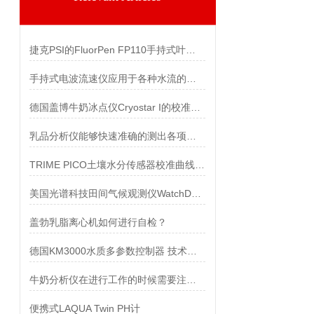
捷克PSI的FluorPen FP110手持式叶绿素荧光仪有哪些型号可选
手持式电波流速仪应用于各种水流的测速工作
德国盖博牛奶冰点仪Cryostar I的校准步骤
乳品分析仪能够快速准确的测出各项指标
TRIME PICO土壤水分传感器校准曲线使用及应用
美国光谱科技田间气候观测仪WatchDog2800 技术参数
盖勃乳脂离心机如何进行自检？
德国KM3000水质多参数控制器 技术参数
牛奶分析仪在进行工作的时候需要注意哪些问题吗?
便携式LAQUA Twin PH计