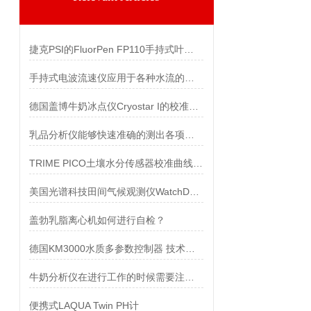
捷克PSI的FluorPen FP110手持式叶绿素荧光仪有哪些型号可选
手持式电波流速仪应用于各种水流的测速工作
德国盖博牛奶冰点仪Cryostar I的校准步骤
乳品分析仪能够快速准确的测出各项指标
TRIME PICO土壤水分传感器校准曲线使用及应用
美国光谱科技田间气候观测仪WatchDog2800 技术参数
盖勃乳脂离心机如何进行自检？
德国KM3000水质多参数控制器 技术参数
牛奶分析仪在进行工作的时候需要注意哪些问题吗?
便携式LAQUA Twin PH计