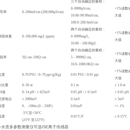
三个自动确定的量程：
0–9999μS/cm
,
+1%读数
导率
0–200mS/cm (200,000μS/cm)
10.00–99.99mS/cm
,
大值
100.0–200.0mS/cm
两个自动确定的量程：
+1%读数
解固体量
0–100,000 mg/L (ppm)
0–9999mg/L,
大值
10.00 – 100.00g/L
两个自动确定的量程：
+1%读数
阻率
5Ω·cm–1MΩ·cm
5 – 9999Ω·cm
,
大值
10.0–1000.0KΩ·cm
+1%读数
盐度
0-70 PSU / 0–70 ppt (g/Kg)
0.01 PSU / 0.01 ppt
大值
水比重
0–50 σt
0.1 σt
± 1.0 σt
PH值
0–14 pH / ± 625mV
0.01 pH / ± 0.1mV
± 0.
0
1 pH 
还原电位
± 2000mV
0.1mV
± 5mV
深度
0
、
–100m (0 – 330F)
0.01m/F
+/-
1%
-5°C至+
50
°C
温度
0.
0
1°C/F
± 0.
1
5°C
(23°F 至122°F)
水质多参数测量仪可选ISE离子传感器