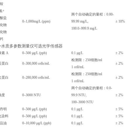
铵
氨+
两个自动确定的量程：0.00-
酸盐
0–1,000mg/L (ppm)
99.99 mg/L,
± 10%
化物
100.0–999.9 mg/L
化物
钙
外水质多参数测量仪可选光学传感器
绿素
A
0–500 μg/L (ppb)
0.1 μg/L
± 2%
检测限：
2
5
0
细胞
/ml
蓝蛋白
0–300,000 cells/mL
± 2%
1 cell/mL
检测限：
2
5
0
细胞
/ml
红蛋白
0–2
8
0,000 cells/mL
± 2%
1 cell/mL
两个自动确定的量程：0.0
-
浊度
0–3000 NTU
99.9 NTU,
± 2%
100–3000 NTU
丹明
0–500 μg/L (ppb)
0.1 μg/L
±
5
%
光染料
0–500 μg/L (ppb)
0.1 μg/L
±
5
%
品油
0–10,000 μg/L (ppb)
0.1 μg/L
± 2%