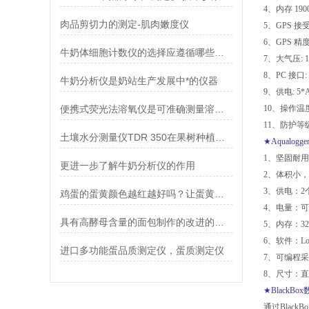
4、内存 19
肉品剪切力的测定-肌肉嫩度仪
5、GPS 接
6、GPS 精度:
牛奶体细胞计数仪的选择应遵循哪些因素
7、大气压: 15
8、PC 接口:
牛奶分析仪是奶站生产发展中*的仪器
9、供电: 5
便携式荧光法溶氧仪是可准确测量溶解氧浓度的方法
10、操作温度: 
11、防护等级:
土壤水分测量仪TDR 350在果树种植中的用处
★Aqualo
1、坚固耐
更进一步了解牛奶分析仪的作用
2、体积小
3、供电：
鸡蛋的蛋黄颜色越红越好吗？让蛋黄比色卡/蛋黄比色扇来帮忙
4、电量：
具有高酵母含量的面包制作的改进的制作方法-运用流变发酵测定仪
5、内存：32
6、软件：Lo
进口多功能蛋品质测定仪，蛋质测定仪
7、可编程
8、尺寸：直
★BlackB
通过Blac