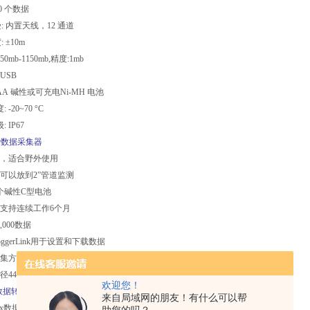
00 个数据
受: 内置天线，12 通道
 ±10m
0mb-1150mb,精度:1mb
 USB
*AA 碱性或可充电Ni-MH 电池
-20~70 °C
 IP67
gger数据采集器
用，适合野外使用
，可以放到2”管道监测
2个碱性C型电池
可支持连续工作6个月
,000数据
ggerLink用于设置和下载数据
采集方案，或事件激发采集数据
径44mm ，长度250mm
欢迎您！
ox数据转换器+第三方数采
来自局域网的朋友！有什么可以帮
kBox数据转换器将水质传感 器