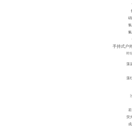
硝
氯
氟
手持式户
叶
藻
藻
若
荧
成