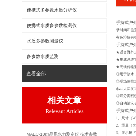
便携式多参数水质分析仪
手持式户
便携式水质多参数检测仪
录时间和位置
有色溶解有
水质多参数测量仪
手持式户
★适合野外
多参数水质监测
★集成系统
★无线传输
查看全部
◎用于淡
◎现场便携
◎zu
◎可分离线
相关文章
◎自动清洗
Relevant Articles
手持式户
1、尺寸（W*H
2、重量（含电
3、显示屏: 
MAEC-18肉品系水力测定仪 技术参数