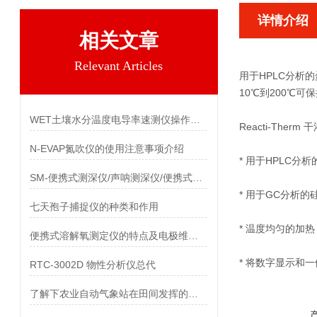
详情介绍
相关文章
Relevant Articles
用于HPLC分析
10℃到200℃
WET土壤水分温度电导率速测仪操作说明
Reacti-The
N-EVAP氮吹仪的使用注意事项介绍
* 用于HPLC
SM-便携式测深仪/声呐测深仪/便携式声呐测深仪
* 用于GC分析
七天孢子捕捉仪的种类和作用
* 温度均匀的加
便携式溶解氧测定仪的特点及电极维护说明
* 将数字显示和
RTC-3002D 物性分析仪总代
了解下农业自动气象站在田间发挥的作用