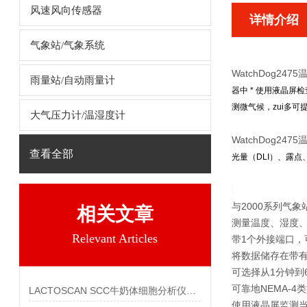
风速风向传感器
详情介绍
气象站/气象系统
WatchDog24
雨量站/自动雨量计
器中 * 使用液晶屏检
测微气候，zui多可
大气压力计/温湿度计
WatchDog24
查看全部
光量（DLI）、露点、
与2000系列气
相关文章
测量温度、湿度
Relevant Articles
带1个外接端口，
将数据储存在带
可选择从1分钟到6
可靠地NEMA-4
LACTOSCAN SCC牛奶体细胞分析仪的修正步骤
使用液晶屏监测当前