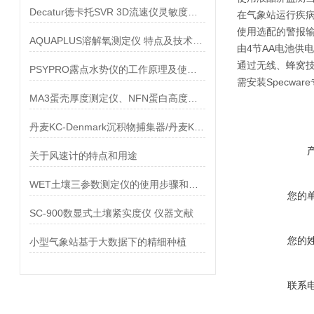
Decatur德卡托SVR 3D流速仪灵敏度该怎么设置
在气象站运行疾
使用选配的警报输
AQUAPLUS溶解氧测定仪 特点及技术参数
由4节AA电池供电
通过无线、蜂窝
PSYPRO露点水势仪的工作原理及使用方法
需安装Specwar
MA3蛋壳厚度测定仪、NFN蛋白高度测定仪和蛋质测定台
丹麦KC-Denmark沉积物捕集器/丹麦KC公司多通道沉积物捕集器/多通道沉积采样器
关于风速计的特点和用途
WET土壤三参数测定仪的使用步骤和方法
您的
SC-900数显式土壤紧实度仪 仪器文献
您的
小型气象站基于大数据下的精细种植
联系