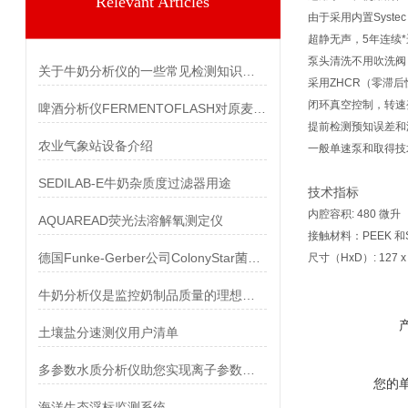
Relevant Articles
由于采用内置Syste
超静无声，5年连续*
泵头清洗不用吹洗阀
关于牛奶分析仪的一些常见检测知识分享
采用ZHCR（零滞
闭环真空控制，转速
啤酒分析仪FERMENTOFLASH对原麦汁浓度的测定方法比较
提前检测预知误差和
农业气象站设备介绍
一般单速泵和取得技术
SEDILAB-E牛奶杂质度过滤器用途
技术指标
内腔容积: 480 微升
AQUAREAD荧光法溶解氧测定仪
接触材料：PEEK 和Sy
德国Funke-Gerber公司ColonyStar菌落分析测定仪
尺寸（HxD）: 127 x 
牛奶分析仪是监控奶制品质量的理想仪器
土壤盐分速测仪用户清单
多参数水质分析仪助您实现离子参数的准确检测
您的
海洋生态浮标监测系统