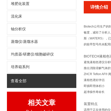
堆肥化装置
详情介绍
流化床
Biotech公司生产的
铀分析仪
敏度，减轻了分析人
斯（WATERS）
蒸馏仪/蒸馏水器
的较早型号尚未配用
均质器/研磨仪/细胞破碎仪
BIOTECH液相
避免液相色谱仪分析
培养箱系列
推出消除溶解气体的
ZHCR Teflon AF® 
液相色谱
好伴侣
查看全部
即插即用体积小
超净操作寿命长
相关文章
装置特点
适用于正在使用的任