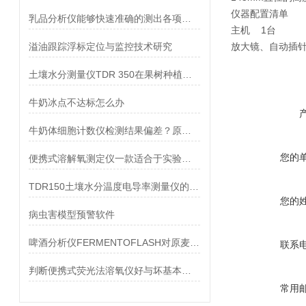
仪器配置清单
乳品分析仪能够快速准确的测出各项指标
主机 1台
溢油跟踪浮标定位与监控技术研究
放大镜、自动插
土壤水分测量仪TDR 350在果树种植中的用处
牛奶冰点不达标怎么办
牛奶体细胞计数仪检测结果偏差？原因排查与解决办法
您的
便携式溶解氧测定仪一款适合于实验室和野外测试的电化学仪器
TDR150土壤水分温度电导率测量仪的校准
您的
病虫害模型预警软件
啤酒分析仪FERMENTOFLASH对原麦汁浓度的测定方法比较
联系
判断便携式荧光法溶氧仪好与坏基本有3个步骤
常用