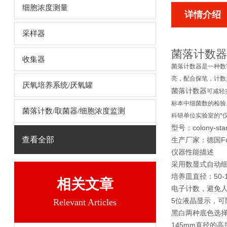
细胞浓度测量
详情介绍
采样器
菌落计数器
收集器
菌落计数器
是一种数
亮，配合探笔，计数
厌氧培养系统/厌氧罐
菌落计数器
可减轻
标本中细菌数的检验
菌落计数/取菌器/细胞浓度监测
科研单位实验室的*
型号：colony-sta
查看全部
生产厂家：德国Funk
仪器性能描述
采用数显式自动
培养皿直径：50-1
相关文章
电子计数，避免
5位液晶显示，可随
Relevant Articles
黑白两种底色选
145mm直径的