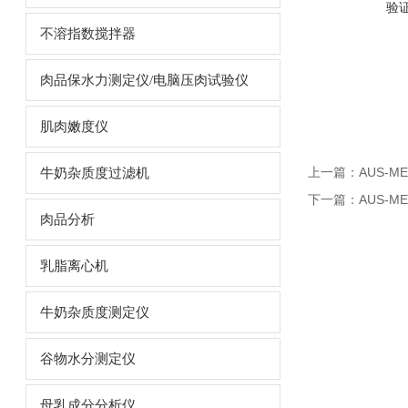
验
不溶指数搅拌器
肉品保水力测定仪/电脑压肉试验仪
肌肉嫩度仪
上一篇：
AUS-
牛奶杂质度过滤机
下一篇：
AUS-
肉品分析
乳脂离心机
牛奶杂质度测定仪
谷物水分测定仪
母乳成分分析仪