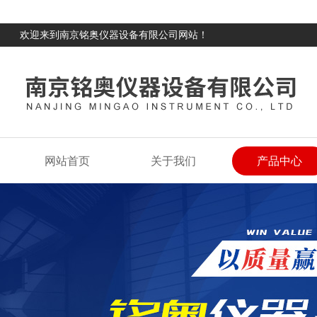
欢迎来到南京铭奥仪器设备有限公司网站！
网站首页
关于我们
产品中心