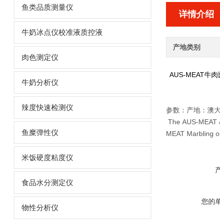
鱼类品质测量仪
详情介绍
牛奶冰点仪校准液质控液
产地类别
肉色测定仪
AUS-MEAT
牛奶分析仪
辣度快速检测仪
参数：产地：澳
The AUS-MEAT & M
鱼糜弹性仪
MEAT Marbling or
米饭硬度粘度仪
食品水分测定仪
您的
物性分析仪