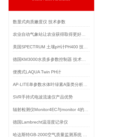
数显式肉质嫩度仪 技术参数
农业自动气象站让农业获得取得更好的效果
美国SPECTRUM 土壤pH计PH400 技术参数
德国KM3000水质多参数控制器 技术参数
便携式LAQUA Twin PH计
AP-LITE单参数水体叶绿素A藻类分析测定仪
SVR手持式电波流速仪产品优势
辐射检测仪Monitor4EC与monitor 4的对比
德国Lambrecht温湿度记录仪
哈达斯特GB-2000空气质量监测系统 产品特点