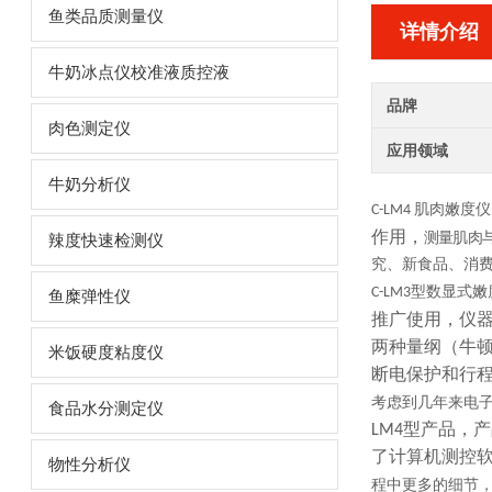
鱼类品质测量仪
详情介绍
牛奶冰点仪校准液质控液
品牌
肉色测定仪
应用领域
牛奶分析仪
C-LM4 肌肉嫩度仪
作用，
测量肌肉
辣度快速检测仪
究、新食品、消
型数显式嫩
C-LM3
鱼糜弹性仪
推广使用，仪
两种量纲（牛
米饭硬度粘度仪
断电保护和行
考虑到几年来电
食品水分测定仪
型产品，产
LM4
了计算机测控
物性分析仪
程中更多的细节