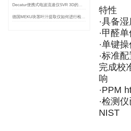
Decatur便携式电波流速仪SVR 3D的水平角度补偿功能
特性
德国MEKU块茎叶汁提取仪如何进行检测和分析？
·具备
·甲醛单
·单键
·标准
完成校
响
·PPM
·检测仪
NIST