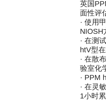
英国P
面性评
· 使用
NIOS
· 在
htV
· 在散
验室化
· PP
· 在灵
1小时