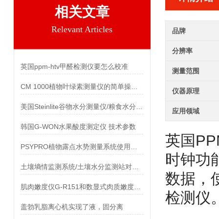
相关文章
Relevant Articles
品牌
分辨率
英国ppm-htv甲醛检测仪要怎么校准
测量范围
CM 1000植物叶绿素测量仪的简单操作说明
仪器原理
美国Steinlite谷物水分测量仪/粮食水分仪 技术参数
应用领域
韩国G-WON水果酸度测定仪 技术参数
英国P
PSYPRO植物露点水势测量系统使用说明书
时钟功
土壤墒情监测系统/土壤水分监测站对于旱情所起的作用
数据，
肌肉嫩度仪G-R151和数显式肉质嫩度检测仪C-LM3的对比
检测仪
盖勃乳脂离心机实现了液，固分离