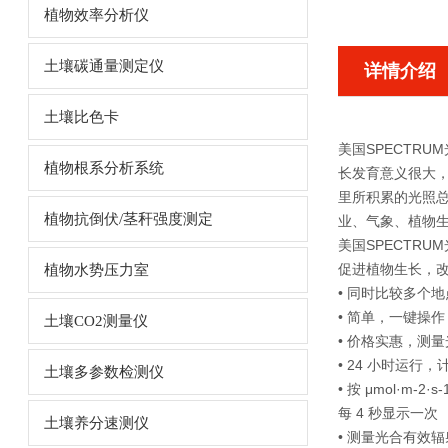
植物效率分析仪
土壤碳通量测定仪
详情介绍
土壤比色卡
美国SPECTRU
植物根系分析系统
长发育意义很大，
里所积累的光照总
植物抗倒伏/茎秆强度测定
业、气象、植物
美国SPECTRU
促进植物生长，
植物水势压力室
• 同时比较多个
• 简单，一键操作
土壤CO2测量仪
• 价格实惠，测
• 24 小时运行
土壤多参数检测仪
• 按 μmol·m-
每 4 秒显示一次
土壤养分速测仪
• 测量光合有效辐