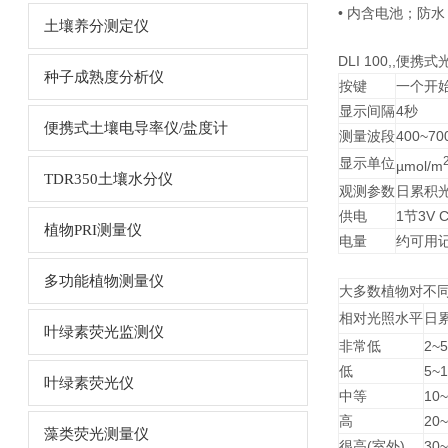
• 内含电池；防水
土壤养分测定仪
DLI 100,,
种子成熟度分析仪
按键
一个开
显示间隔
4秒
便携式土壤电导率仪/盐度计
测量波段
400~70
显示单位
µmol/m
TDR350土壤水分仪
观测参数
日累积
供电
1节3V 
植物PRI测量仪
电量
约可用记
多功能植物测量仪
大多数植物对不
相对光照水平
日累
叶绿素荧光监测仪
非常低
2~5
低
5~1
叶绿素荧光仪
中等
10~
高
20~
藻类荧光测量仪
很高(室外)
30~