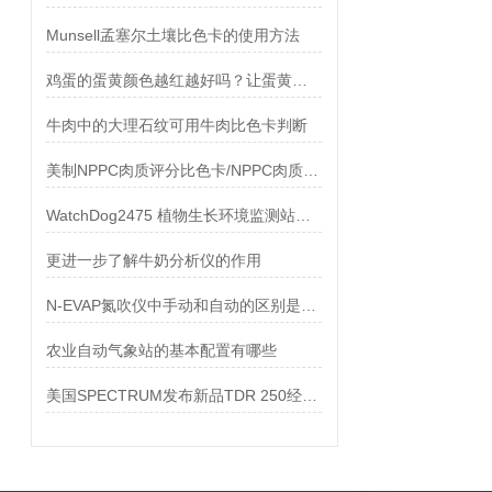
Munsell孟塞尔土壤比色卡的使用方法
鸡蛋的蛋黄颜色越红越好吗？让蛋黄比色卡/蛋黄比色扇来帮忙
牛肉中的大理石纹可用牛肉比色卡判断
美制NPPC肉质评分比色卡/NPPC肉质比色卡行业动态
WatchDog2475 植物生长环境监测站技术参数
更进一步了解牛奶分析仪的作用
N-EVAP氮吹仪中手动和自动的区别是什么
农业自动气象站的基本配置有哪些
美国SPECTRUM发布新品TDR 250经济型土壤水分速测仪