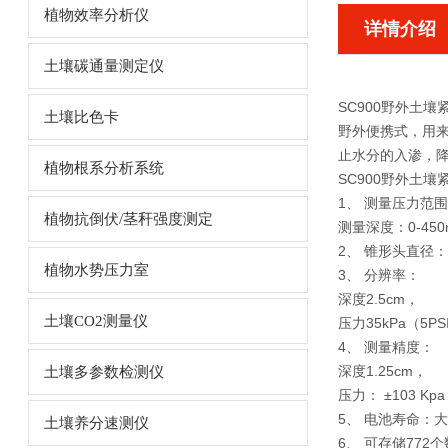
植物效率分析仪
详情介绍
土壤碳通量测定仪
SC900野外土壤
土壤比色卡
野外便携式，用来
止水分的入渗，降
植物根系分析系统
SC900野外土壤
1、 测量压力范围：0
植物抗倒伏/茎秆强度测定
测量深度：0-450
2、 锥形头直径：1
植物水势压力室
3、 分辨率：
深度2.5cm，
土壤CO2测量仪
压力35kPa（5PS
4、 测量精度：
深度1.25cm，
土壤多参数检测仪
压力： ±103 Kpa
5、 电池寿命：大
土壤养分速测仪
6、 可存储772