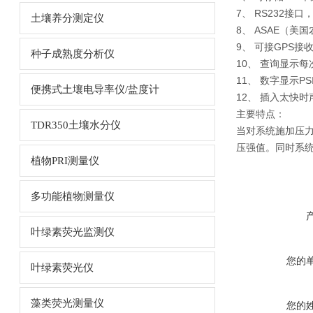
7、 RS232接
土壤养分测定仪
8、 ASAE（
9、 可接GPS
种子成熟度分析仪
10、 查询显示每
11、 数字显示PSI/
便携式土壤电导率仪/盐度计
12、 插入太快
主要特点：
TDR350土壤水分仪
当对系统施加压
压强值。同时系统
植物PRI测量仪
多功能植物测量仪
叶绿素荧光监测仪
您的
叶绿素荧光仪
藻类荧光测量仪
您的