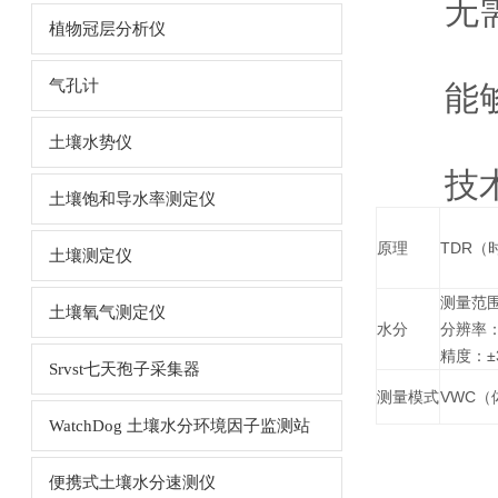
无需测
植物冠层分析仪
气孔计
能够快
土壤水势仪
技术
土壤饱和导水率测定仪
原理
TDR（
土壤测定仪
测量范围
土壤氧气测定仪
水分
分辨率：0
精度：±3
Srvst七天孢子采集器
测量模式
VWC（
WatchDog 土壤水分环境因子监测站
便携式土壤水分速测仪