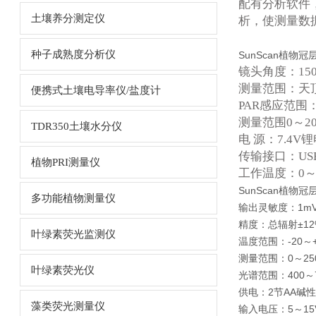
配有分析软件
土壤养分测定仪
析，使测量数
种子成熟度分析仪
SunScan植物
镜头角度：150
测量范围：天顶
便携式土壤电导率仪/盐度计
PAR感应范围：
测量范围0～200
TDR350土壤水分仪
电 源：7.4V
传输接口：US
植物PRI测量仪
工作温度：0～
SunScan植物
多功能植物测量仪
输出灵敏度：1mV/μ
精度：总辐射±12%
叶绿素荧光监测仪
温度范围：-20～
测量范围：0～250
叶绿素荧光仪
光谱范围：400～7
供电：2节AA碱
藻类荧光测量仪
输入电压：5～15V