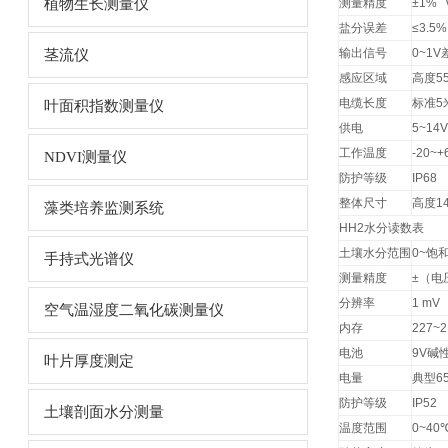
植物生长测量仪
测量精度
±1% v
盐分误差
≤3.5%
输出信号
0~1V
茎流仪
感应区域
高度
5
电缆长度
标准
5
叶面积指数测量仪
供电
5~14V
工作温度
-20~+
NDVI测量仪
防护等级
IP68
整体尺寸
高度
1
藻类培养监测系统
HH2
水分读数表
土壤水分范围
0~
饱
手持式光谱仪
测量精度
±
（电
分辨率
1 mV
空气温湿度二氧化碳测量仪
内存
227~2
电池
9V
碱
叶片厚度测定
电量
典型
6
防护等级
IP52
土壤剖面水分测量
温度范围
0~40