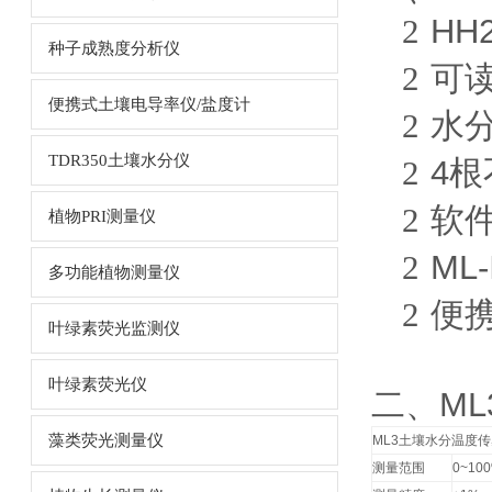
2
HH
种子成熟度分析仪
2
可
便携式土壤电导率仪/盐度计
2
水
TDR350土壤水分仪
2
4
根
2
软
植物PRI测量仪
2
ML-
多功能植物测量仪
2
便
叶绿素荧光监测仪
叶绿素荧光仪
二、ML
藻类荧光测量仪
ML3
土壤水分温度传
测量范围
0~100