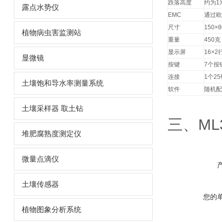
跌落高度
约为
1
露点水势仪
EMC
通过欧
尺寸
150×8
植物病虫害监测站
重量
450
克
显示屏
16×2
显微镜
按键
7
个按
连接
1
个
25
土壤饱和导水率测量系统
软件
随机配
土壤采样器 取土钻
三、ML
堆肥腐熟度测定仪
微量点滴仪
土壤传感器
您的
植物图象分析系统