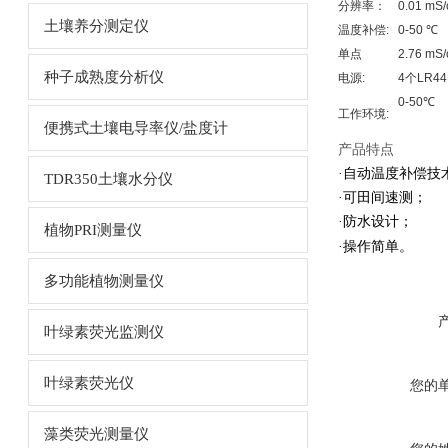
分辨率：
0.01 mS
土壤养分测定仪
温度补偿:
0-50 ℃
单点
2.76 m
种子成熟度分析仪
电源:
4个LR44
0-50℃
工作环境:
便携式土壤电导率仪/盐度计
产品
特点
·
自动温度补偿技
TDR350土壤水分仪
·可田间速测；
·防水设计；
植物PRI测量仪
·操作简单。
多功能植物测量仪
叶绿素荧光监测仪
叶绿素荧光仪
您的
藻类荧光测量仪