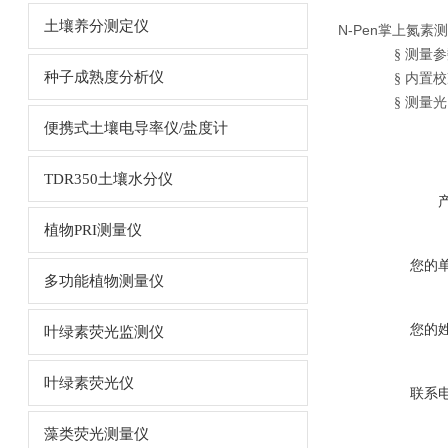
土壤养分测定仪
N-Pen掌上氮素
§
测量参
种子成熟度分析仪
§
内置校
§
测量光
便携式土壤电导率仪/盐度计
TDR350土壤水分仪
植物PRI测量仪
您的
多功能植物测量仪
您的
叶绿素荧光监测仪
叶绿素荧光仪
联系
藻类荧光测量仪