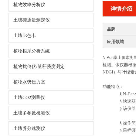
植物效率分析仪
详情介绍
土壤碳通量测定仪
品牌
土壤比色卡
应用领域
植物根系分析系统
N-Pen掌上氮素测
检测。该仪器根
植物抗倒伏/茎秆强度测定
NDGI
）与叶绿素
植物水势压力室
功能特点：
§
N–Pen
土壤CO2测量仪
§
快速获
§
该仪器
土壤多参数检测仪
§
操作简
土壤养分速测仪
§
采样须