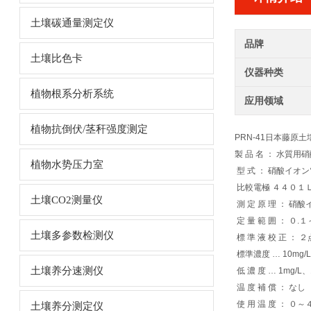
土壤碳通量测定仪
品牌
土壤比色卡
仪器种类
植物根系分析系统
应用领域
植物抗倒伏/茎秆强度测定
PRN-41日本藤原土
製 品 名 ： 水質用
植物水势压力室
型 式 ： 硝酸イオ
比較電極 ４４０１
土壤CO2测量仪
測 定 原 理 ： 硝
定 量 範 囲 ： ０.
土壤多参数检测仪
標 準 液 校 正 ： 
標準濃度 … 10mg/L
土壤养分速测仪
低 濃 度 … 1mg/L
温 度 補 償 ： なし
使 用 温 度 ： ０～
土壤养分测定仪