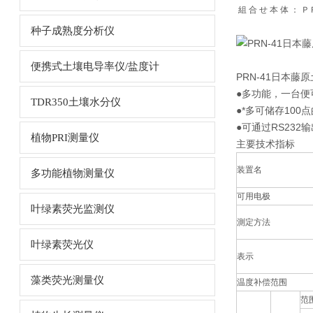
組 合 せ 本 体 ：
种子成熟度分析仪
便携式土壤电导率仪/盐度计
PRN-41日本藤原
●多功能，一台便
TDR350土壤水分仪
●*多可储存100
●可通过RS232
植物PRI测量仪
主要技术指标
装置名
多功能植物测量仪
可用电极
叶绿素荧光监测仪
測定方法
叶绿素荧光仪
表示
藻类荧光测量仪
温度补偿范围
范