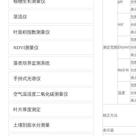
植物生长测量仪
pH
分
表
茎流仪
范
mV
分
叶面积指数测量仪
表
范
NDVI测量仪
测定范围
Eh(mV)
分
表
范
藻类培养监测系统
No3-N
分
表
手持式光谱仪
范
温度
分
空气温湿度二氧化碳测量仪
表
叶片厚度测定
校正方法
土壤剖面水分测量
表示器