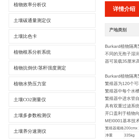
植物效率分析仪
详情介绍
土壤碳通量测定仪
产地类别
土壤比色卡
Burkard植物隔
植物根系分析系统
不同的无孢子湿
器可装载35厘米
植物抗倒伏/茎秆强度测定
Burkard植物隔离
繁殖器为120个
植物水势压力室
繁殖器中每个水槽
繁殖器中进水管
土壤CO2测量仪
具有双重过滤系
开口盖利于植物
土壤多参数检测仪
MEI0001
基本技
繁殖器规格
200cmx 
土壤养分速测仪
净重
335kg