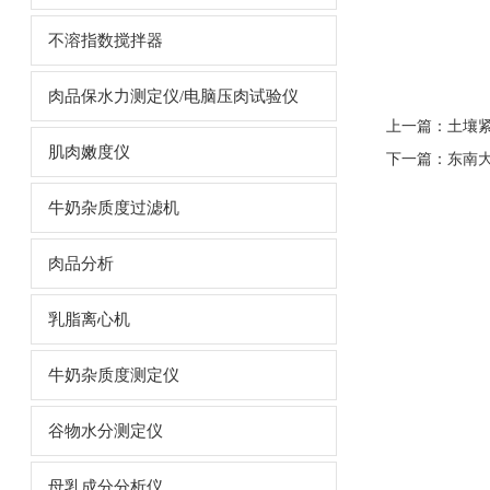
不溶指数搅拌器
肉品保水力测定仪/电脑压肉试验仪
上一篇：
土壤紧
肌肉嫩度仪
下一篇：
东南大
牛奶杂质度过滤机
肉品分析
乳脂离心机
牛奶杂质度测定仪
谷物水分测定仪
母乳成分分析仪