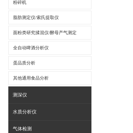
粉碎机
脂肪测定仪/索氏提取仪
面粉类研究揉混仪/酵母产气测定
全自动啤酒分析仪
蛋品质分析
其他通用食品分析
测深仪
水质分析仪
气体检测