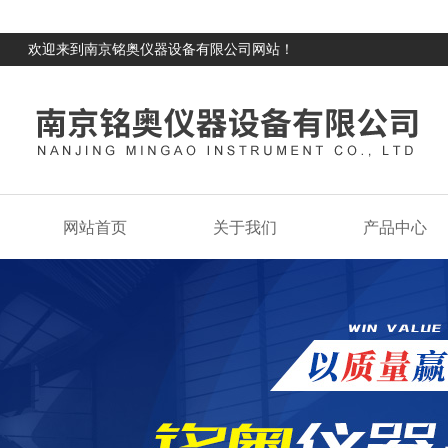
欢迎来到南京铭奥仪器设备有限公司网站！
网站首页
关于我们
产品中心