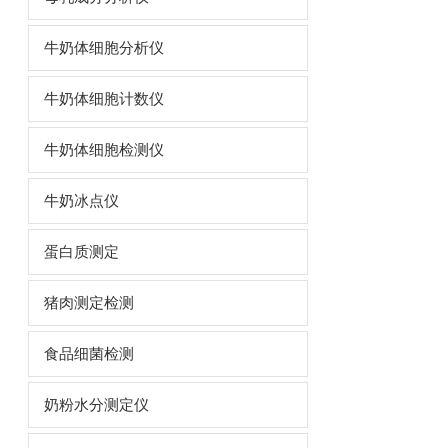
牛奶体细胞分析仪
牛奶体细胞计数仪
牛奶体细胞检测仪
牛奶冰点仪
蛋白质测定
猪肉测定检测
食品细菌检测
奶粉水分测定仪