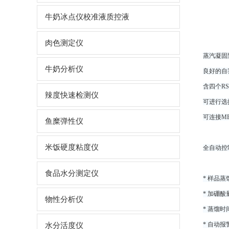
牛奶冰点仪校准液质控液
肉色测定仪
蒸汽凝固
牛奶分析仪
良好的自
含四个R
辣度快速检测仪
可进行选
可连接ME
鱼糜弹性仪
米饭硬度粘度仪
全自动控
食品水分测定仪
* 样品
* 加硼
物性分析仪
* 蒸馏
* 自动
水分活度仪