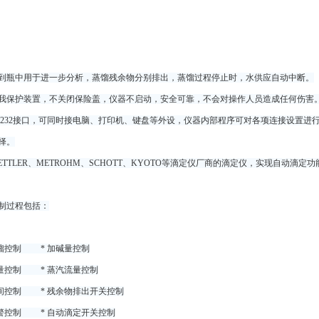
到瓶中用于进一步分析，蒸馏残余物分别排出，蒸馏过程停止时，水供应自动中断。
我保护装置，不关闭保险盖，仪器不启动，安全可靠，不会对操作人员造成任何伤害
S232接口，可同时接电脑、打印机、键盘等外设，仪器内部程序可对各项连接设置
择。
TTLER、METROHM、SCHOTT、KYOTO等滴定仪厂商的滴定仪，实现自动滴定功
制过程包括：
蒸馏控制 * 加碱量控制
酸量控制 * 蒸汽流量控制
时间控制 * 残余物排出开关控制
报警控制 * 自动滴定开关控制