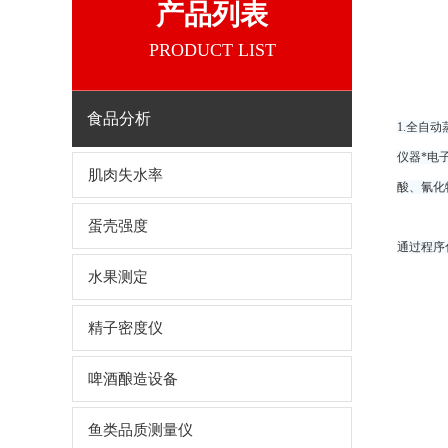
产品列表
PRODUCT LIST
食品分析
1.全自动
仪器*电
肌肉失水率
酸、氰化
蛋壳强度
通过程序
水果测定
精子密度仪
啤酒酿造设备
鱼类品质测量仪