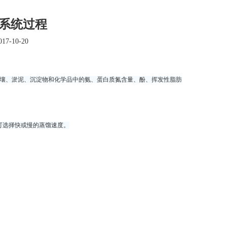
仪 系统过程
7-10-20
土壤、淤泥、沉淀物和化学品中的氨、蛋白质氮含量、酚、挥发性脂肪
可选择快或慢的蒸馏速度。