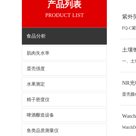
产品列表
PRODUCT LIST
紫外
FQ-
食品分析
土壤饱
肌肉失水率
一、土
蛋壳强度
NR
水果测定
蛋壳颜
精子密度仪
啤酒酿造设备
Wat
Watc
鱼类品质测量仪