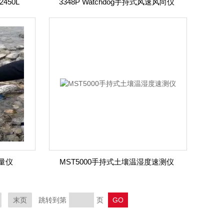
450L
3348P Watchdog手持式风速风向仪
流量仪
MST5000手持式土壤温湿度速测仪
末页
跳转到第
页